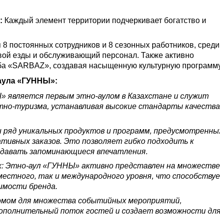
:
Каждый элемент территории подчеркивает богатство и
 8 постоянных сотрудников и 8 сезонных работников, среди
овой езды и обслуживающий персонал. Также активно
уба «SARBAZ», создавая насыщенную культурную программу
аула «ГУННЫ»:
» является первым этно-аулом в Казахстане и служит
этно-туризма, устанавливая высокие стандарты качества
 ряд уникальных продуктов и программ, предусмотренны
ативных заказов. Это позволяет гибко подходить к
здавать запоминающиеся впечатления.
: Этно-аул «ГУННЫ» активно представлен на множестве
естного, так и международного уровня, что способству
имости бренда.
омом для множества событийных мероприятий,
дополнительный поток гостей и создает возможности дл