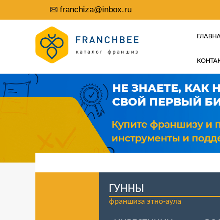
franchiza@inbox.ru
ГЛАВН
КОНТА
ГУННЫ
франшиза этно-аула