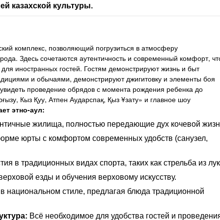
ей казахской культуры.
кий комплекс, позволяющий погрузиться в атмосферу
арода. Здесь сочетаются аутентичность и современный комфорт, чт
и для иностранных гостей. Гостям демонстрируют жизнь и быт
радициями и обычаями, демонстрируют джигитовку и элементы боя
т увидеть проведение обрядов с момента рождения ребенка до
ырғызу, Кыз Қуу, Атпен Аударспақ, Қыз Ұзату» и главное шоу
ет этно-аул:
ентичные жилища, полностью передающие дух кочевой жизн
орме юрты с комфортом современных удобств (санузел,
ия в традиционных видах спорта, таких как стрельба из лук
ерховой езды и обучения верховому искусству.
в национальном стиле, предлагая блюда традиционной
уктура:
Всё необходимое для удобства гостей и проведени