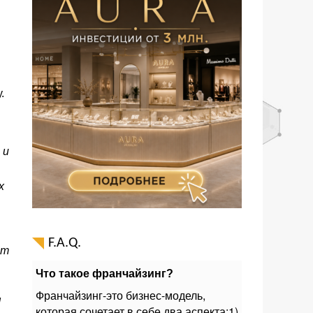
.
 и
х
F.A.Q.
ет
Что такое франчайзинг?
Франчайзинг-это бизнес-модель,
я
которая сочетает в себе два аспекта:1)