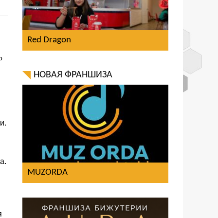
Red Dragon
о
НОВАЯ ФРАНШИЗА
и.
а.
MUZORDA
я