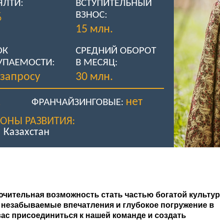
ЯЛТИ:
ВСТУПИТЕЛЬНЫЙ
ВЗНОС:
%
15 млн.
ОК
СРЕДНИЙ ОБОРОТ
УПАЕМОСТИ:
В МЕСЯЦ:
 запросу
30 млн.
1
нет
ФРАНЧАЙЗИНГОВЫЕ:
ИОНЫ РАЗВИТИЯ:
Казахстан
чительная возможность стать частью богатой культу
м незабываемые впечатления и глубокое погружение в
ас присоединиться к нашей команде и создать