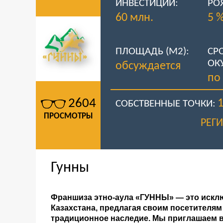
ИНВЕСТИЦИИ:
РО
60 млн.
5 
ПЛОЩАДЬ (М2):
СР
ОК
обсуждается
по
2604
СОБСТВЕННЫЕ ТОЧКИ:
ПРОСМОТРЫ
РЕГ
Гунны
Франшиза этно-аула «ГУННЫ» — это исклю
Казахстана, предлагая своим посетителя
традиционное наследие. Мы приглашаем в